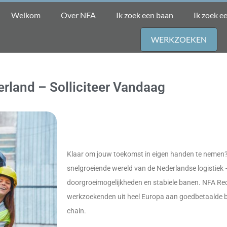
Welkom
Over NFA
Ik zoek een baan
Ik zoek 
WERKZOEKEN
derland – Solliciteer Vandaag
Klaar om jouw toekomst in eigen handen te nemen?
snelgroeiende wereld van de Nederlandse logistiek 
doorgroeimogelijkheden en stabiele banen. NFA Re
werkzoekenden uit heel Europa aan goedbetaalde ba
chain.