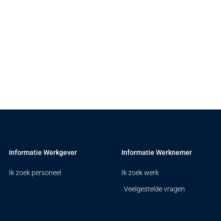
Informatie Werkgever
Informatie Werknemer
Ik zoek personeel
Ik zoek werk
Veelgestelde vragen