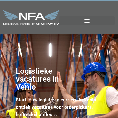
Logistieke
vacatures in
Venlo
Start jouw logistieke carrière in Venlo –
ontdek vacatures voor orderpickers,
heftruckchauffeurs,