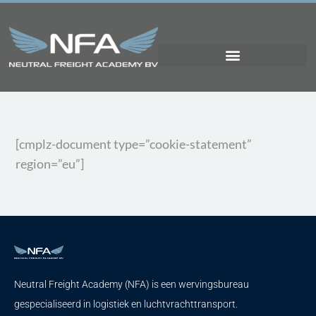
[cmplz-document type=”cookie-statement”
region=”eu”]
Neutral Freight Academy (NFA) is een wervingsbureau
gespecialiseerd in logistiek en luchtvrachttransport.