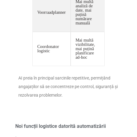
Mai multă
analiză de
date, mai
Voorraadplanner
puțină
numărare
manuală
Mai multă
vizibilitate,
Coordonator
mai puțină
logistic
planificare
ad-hoc
AI preia în principal sarcinile repetitive, permițând
angajaților să se concentreze pe control, siguranță și
rezolvarea problemelor.
Noi funcții logistice datorită automatizării