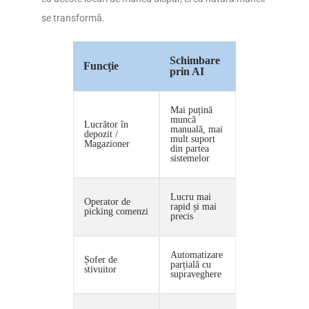
se transformă.
Schimbare
Funcție
prin AI
Mai puțină
muncă
Lucrător în
manuală, mai
depozit /
mult suport
Magazioner
din partea
sistemelor
Lucru mai
Operator de
rapid și mai
picking comenzi
precis
Automatizare
Șofer de
parțială cu
stivuitor
supraveghere