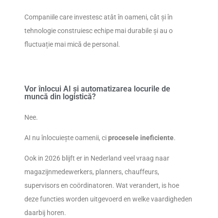
Companiile care investesc atât în oameni, cât și în
tehnologie construiesc echipe mai durabile și au o
fluctuație mai mică de personal.
Vor înlocui AI și automatizarea locurile de
muncă din logistică?
Nee.
AI nu înlocuiește oamenii, ci
procesele ineficiente
.
Ook in 2026 blijft er in Nederland veel vraag naar
magazijnmedewerkers, planners, chauffeurs,
supervisors en coördinatoren. Wat verandert, is hoe
deze functies worden uitgevoerd en welke vaardigheden
daarbij horen.