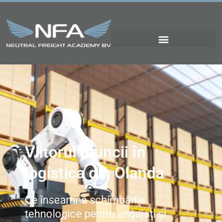
Viitorul muncii în
logistica din Olanda
Ce înseamnă schimbările
tehnologice pentru angajați și