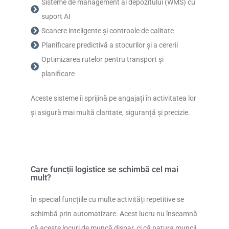
Sisteme de management al depozitului (WMS) cu
suport AI
Scanere inteligente și controale de calitate
Planificare predictivă a stocurilor și a cererii
Optimizarea rutelor pentru transport și
planificare
Aceste sisteme îi sprijină pe angajați în activitatea lor
și asigură mai multă claritate, siguranță și precizie.
Care funcții logistice se schimbă cel mai
mult?
În special funcțiile cu multe activități repetitive se
schimbă prin automatizare. Acest lucru nu înseamnă
că aceste locuri de muncă dispar, ci că natura muncii